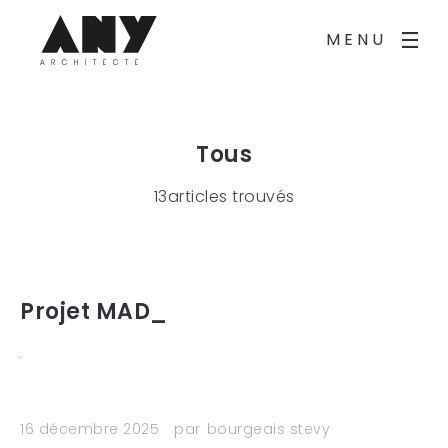
MENU
Tous
13articles trouvés
Projet MAD_
16 décembre 2025
par
bourgeais stevy