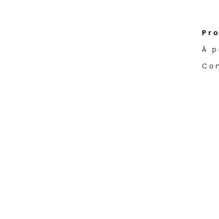
Pro
À p
Co