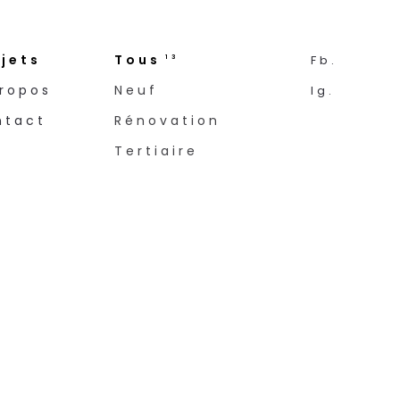
jets
Tous
Fb.
13
ropos
Neuf
lg.
ntact
Rénovation
Tertiaire